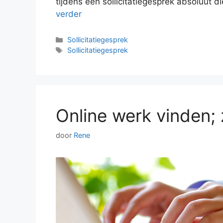
tijdens een sollicitatiegesprek absoluut d
verder
Categorieën
Sollicitatiegesprek
Tags
Sollicitatiegesprek
Online werk vinden; 
door
Rene