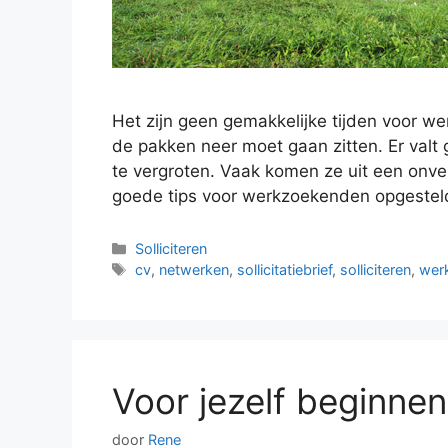
Het zijn geen gemakkelijke tijden voor we
de pakken neer moet gaan zitten. Er val
te vergroten. Vaak komen ze uit een onv
goede tips voor werkzoekenden opgestel
Categorieën
Solliciteren
Tags
cv
,
netwerken
,
sollicitatiebrief
,
solliciteren
,
wer
Voor jezelf beginnen
door
Rene