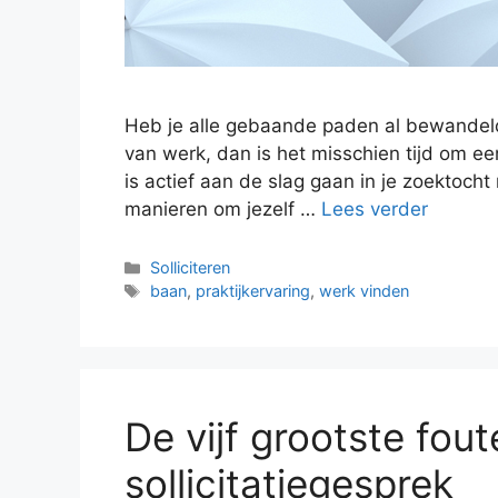
Heb je alle gebaande paden al bewandeld
van werk, dan is het misschien tijd om ee
is actief aan de slag gaan in je zoektoch
manieren om jezelf …
Lees verder
Categorieën
Solliciteren
Tags
baan
,
praktijkervaring
,
werk vinden
De vijf grootste fout
sollicitatiegesprek