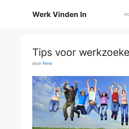
Ga
naar
Werk Vinden In
H
de
inhoud
Tips voor werkzoek
door
Rene