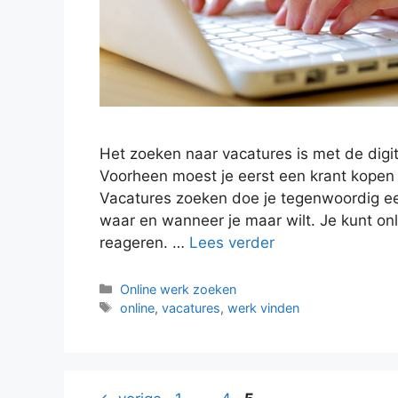
Het zoeken naar vacatures is met de digi
Voorheen moest je eerst een krant kopen 
Vacatures zoeken doe je tegenwoordig ee
waar en wanneer je maar wilt. Je kunt onl
reageren. …
Lees verder
Categorieën
Online werk zoeken
Tags
online
,
vacatures
,
werk vinden
Pagina
Pagina
Pagina