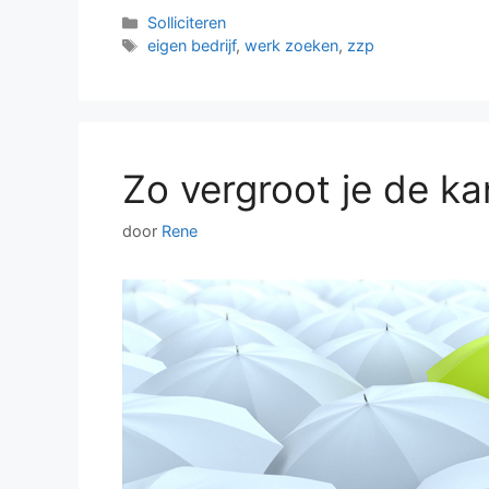
Categorieën
Solliciteren
Tags
eigen bedrijf
,
werk zoeken
,
zzp
Zo vergroot je de k
door
Rene