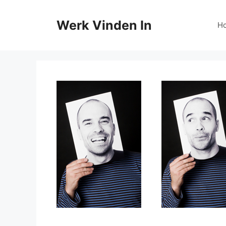
Ga
naar
Werk Vinden In
H
de
inhoud